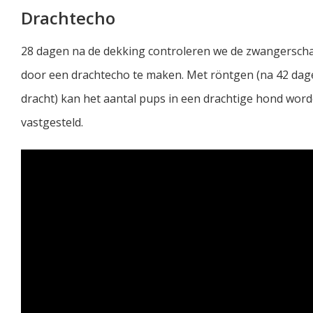
Drachtecho
28 dagen na de dekking controleren we de zwangersch
door een drachtecho te maken. Met röntgen (na 42 dag
dracht) kan het aantal pups in een drachtige hond wor
vastgesteld.